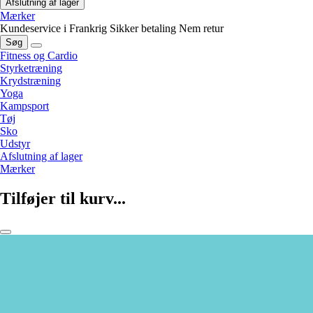
Afslutning af lager
Mærker
Kundeservice i Frankrig
Sikker betaling
Nem retur
Søg
Fitness og Cardio
Styrketræning
Krydstræning
Yoga
Kampsport
Tøj
Sko
Udstyr
Afslutning af lager
Mærker
Tilføjer til kurv...