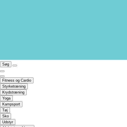
Søg
Fitness og Cardio
Styrketræning
Krydstræning
Yoga
Kampsport
Tøj
Sko
Udstyr