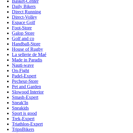
Basket-Center
Daily Bikers
Direct Running
Direct-Volley
Espace Golf
Foot-Store
Galop Store
Golf and co
Handball-Store
House of Rugby
La sellerie de Maé
Made in Paradis
Nauti-wave
On-Fight
Padel-Expert
Pecheur-Store
Pet and Garden
Slowood Interior
Smash-Expert
Sneak'In
Sneakids
Sport is good
Trek-Expert
Triathlon-Expert
TripnBikers