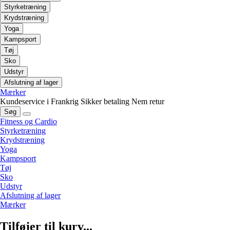
Styrketræning
Krydstræning
Yoga
Kampsport
Tøj
Sko
Udstyr
Afslutning af lager
Mærker
Kundeservice i Frankrig
Sikker betaling
Nem retur
Søg
Fitness og Cardio
Styrketræning
Krydstræning
Yoga
Kampsport
Tøj
Sko
Udstyr
Afslutning af lager
Mærker
Tilføjer til kurv...