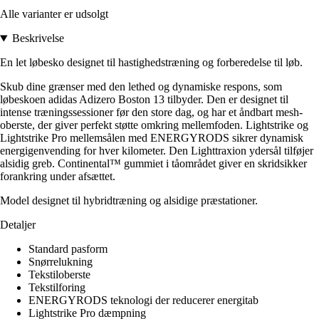
Alle varianter er udsolgt
Beskrivelse
En let løbesko designet til hastighedstræning og forberedelse til løb.
Skub dine grænser med den lethed og dynamiske respons, som
løbeskoen adidas Adizero Boston 13 tilbyder. Den er designet til
intense træningssessioner før den store dag, og har et åndbart mesh-
oberste, der giver perfekt støtte omkring mellemfoden. Lightstrike og
Lightstrike Pro mellemsålen med ENERGYRODS sikrer dynamisk
energigenvending for hver kilometer. Den Lighttraxion ydersål tilføjer
alsidig greb. Continental™ gummiet i tåområdet giver en skridsikker
forankring under afsættet.
Model designet til hybridtræning og alsidige præstationer.
Detaljer
Standard pasform
Snørrelukning
Tekstiloberste
Tekstilforing
ENERGYRODS teknologi der reducerer energitab
Lightstrike Pro dæmpning