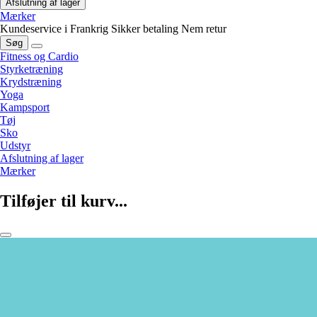
Afslutning af lager
Mærker
Kundeservice i Frankrig
Sikker betaling
Nem retur
Søg
Fitness og Cardio
Styrketræning
Krydstræning
Yoga
Kampsport
Tøj
Sko
Udstyr
Afslutning af lager
Mærker
Tilføjer til kurv...