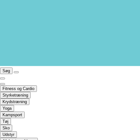
Søg
Fitness og Cardio
Styrketræning
Krydstræning
Yoga
Kampsport
Tøj
Sko
Udstyr