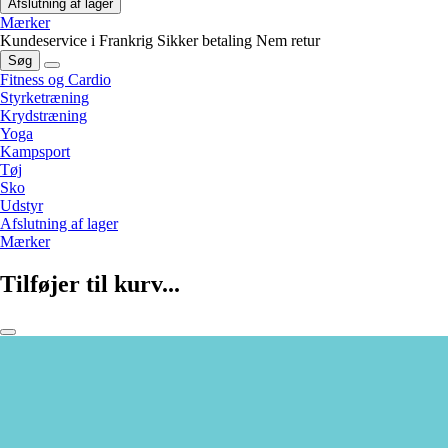
Afslutning af lager
Mærker
Kundeservice i Frankrig
Sikker betaling
Nem retur
Søg
Fitness og Cardio
Styrketræning
Krydstræning
Yoga
Kampsport
Tøj
Sko
Udstyr
Afslutning af lager
Mærker
Tilføjer til kurv...