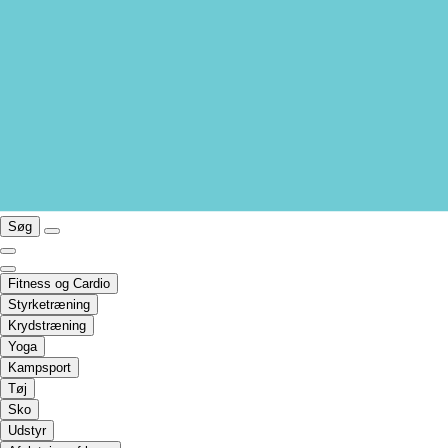
Søg
Fitness og Cardio
Styrketræning
Krydstræning
Yoga
Kampsport
Tøj
Sko
Udstyr