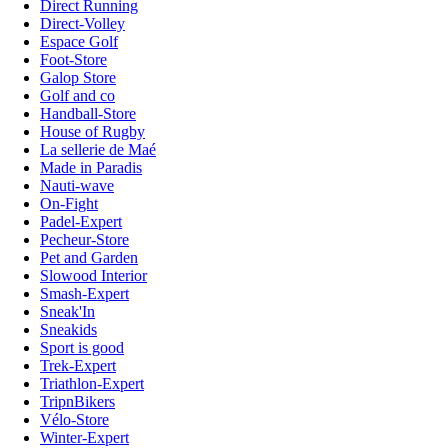
Direct Running
Direct-Volley
Espace Golf
Foot-Store
Galop Store
Golf and co
Handball-Store
House of Rugby
La sellerie de Maé
Made in Paradis
Nauti-wave
On-Fight
Padel-Expert
Pecheur-Store
Pet and Garden
Slowood Interior
Smash-Expert
Sneak'In
Sneakids
Sport is good
Trek-Expert
Triathlon-Expert
TripnBikers
Vélo-Store
Winter-Expert