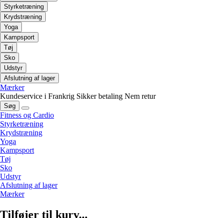
Styrketræning
Krydstræning
Yoga
Kampsport
Tøj
Sko
Udstyr
Afslutning af lager
Mærker
Kundeservice i Frankrig
Sikker betaling
Nem retur
Søg
Fitness og Cardio
Styrketræning
Krydstræning
Yoga
Kampsport
Tøj
Sko
Udstyr
Afslutning af lager
Mærker
Tilføjer til kurv...