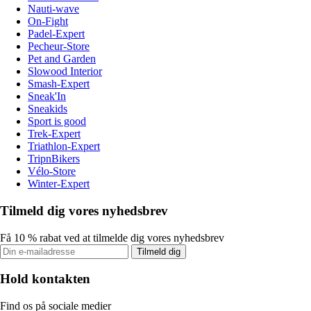
Nauti-wave
On-Fight
Padel-Expert
Pecheur-Store
Pet and Garden
Slowood Interior
Smash-Expert
Sneak'In
Sneakids
Sport is good
Trek-Expert
Triathlon-Expert
TripnBikers
Vélo-Store
Winter-Expert
Tilmeld dig vores nyhedsbrev
Få 10 % rabat ved at tilmelde dig vores nyhedsbrev
Tilmeld dig
Hold kontakten
Find os på sociale medier