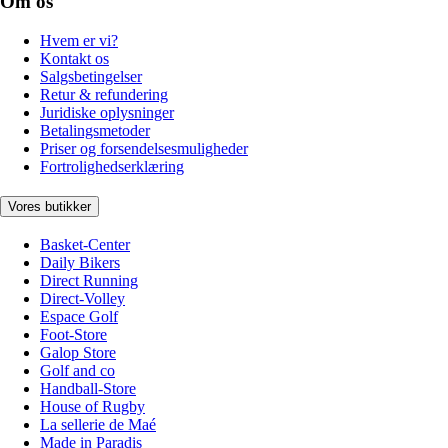
Om os
Hvem er vi?
Kontakt os
Salgsbetingelser
Retur & refundering
Juridiske oplysninger
Betalingsmetoder
Priser og forsendelsesmuligheder
Fortrolighedserklæring
Vores butikker
Basket-Center
Daily Bikers
Direct Running
Direct-Volley
Espace Golf
Foot-Store
Galop Store
Golf and co
Handball-Store
House of Rugby
La sellerie de Maé
Made in Paradis