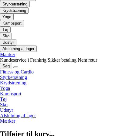
Styrketræning
Krydstræning
Yoga
Kampsport
Tøj
Sko
Udstyr
Afslutning af lager
Mærker
Kundeservice i Frankrig
Sikker betaling
Nem retur
Søg
Fitness og Cardio
Styrketræning
Krydstræning
Yoga
Kampsport
Tøj
Sko
Udstyr
Afslutning af lager
Mærker
Tilføjer til kurv...