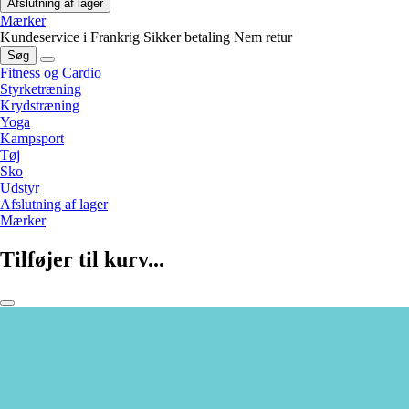
Afslutning af lager
Mærker
Kundeservice i Frankrig
Sikker betaling
Nem retur
Søg
Fitness og Cardio
Styrketræning
Krydstræning
Yoga
Kampsport
Tøj
Sko
Udstyr
Afslutning af lager
Mærker
Tilføjer til kurv...