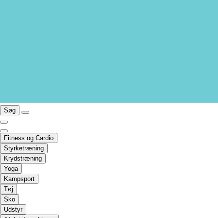
Søg
Fitness og Cardio
Styrketræning
Krydstræning
Yoga
Kampsport
Tøj
Sko
Udstyr