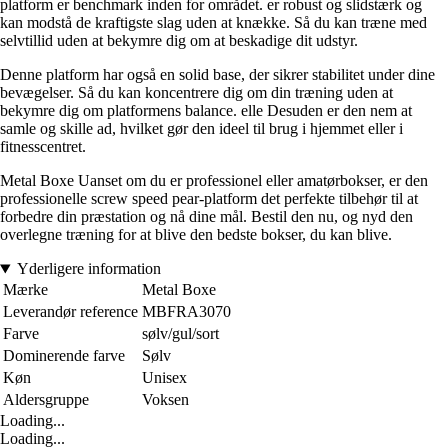
platform er benchmark inden for området. er robust og slidstærk og
kan modstå de kraftigste slag uden at knække. Så du kan træne med
selvtillid uden at bekymre dig om at beskadige dit udstyr.
Denne platform har også en solid base, der sikrer stabilitet under dine
bevægelser. Så du kan koncentrere dig om din træning uden at
bekymre dig om platformens balance. elle Desuden er den nem at
samle og skille ad, hvilket gør den ideel til brug i hjemmet eller i
fitnesscentret.
Metal Boxe Uanset om du er professionel eller amatørbokser, er den
professionelle screw speed pear-platform det perfekte tilbehør til at
forbedre din præstation og nå dine mål. Bestil den nu, og nyd den
overlegne træning for at blive den bedste bokser, du kan blive.
Yderligere information
Mærke
Metal Boxe
Leverandør reference
MBFRA3070
Farve
sølv/gul/sort
Dominerende farve
Sølv
Køn
Unisex
Aldersgruppe
Voksen
Loading...
Loading...