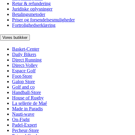
Retur & refundering
Juridiske oplysninger
Betalingsmetoder
Priser og forsendelsesmuligheder
Fortrolighedserklæring
Vores butikker
Basket-Center
Daily Bikers
Direct Running
Direct-Volley
Espace Golf
Foot-Store
Galop Store
Golf and co
Handball-Store
House of Rugby
La sellerie de Maé
Made in Paradis
Nauti-wave
On-Fight
Padel-Expert
Pecheur-Store