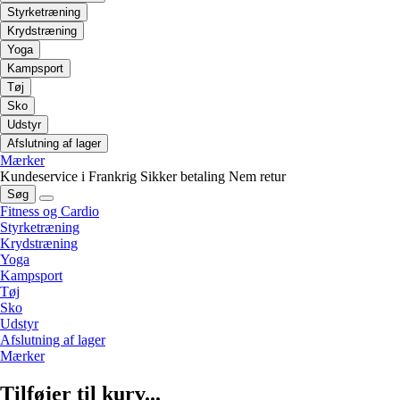
Styrketræning
Krydstræning
Yoga
Kampsport
Tøj
Sko
Udstyr
Afslutning af lager
Mærker
Kundeservice i Frankrig
Sikker betaling
Nem retur
Søg
Fitness og Cardio
Styrketræning
Krydstræning
Yoga
Kampsport
Tøj
Sko
Udstyr
Afslutning af lager
Mærker
Tilføjer til kurv...