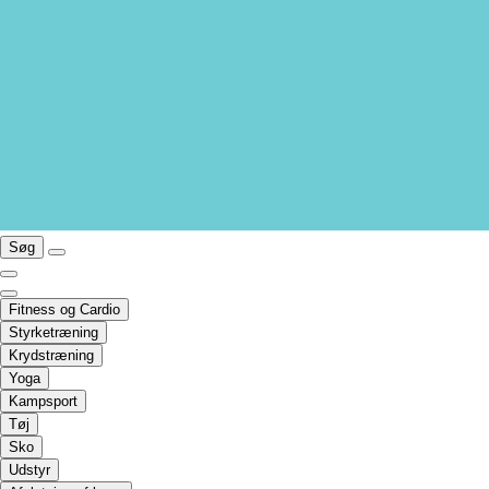
Søg
Fitness og Cardio
Styrketræning
Krydstræning
Yoga
Kampsport
Tøj
Sko
Udstyr