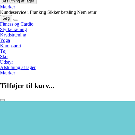
Afslutning af lager
Mærker
Kundeservice i Frankrig
Sikker betaling
Nem retur
Søg
Fitness og Cardio
Styrketræning
Krydstræning
Yoga
Kampsport
Tøj
Sko
Udstyr
Afslutning af lager
Mærker
Tilføjer til kurv...