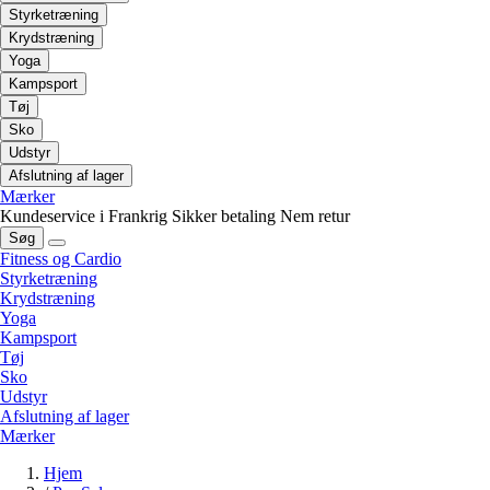
Styrketræning
Krydstræning
Yoga
Kampsport
Tøj
Sko
Udstyr
Afslutning af lager
Mærker
Kundeservice i Frankrig
Sikker betaling
Nem retur
Søg
Fitness og Cardio
Styrketræning
Krydstræning
Yoga
Kampsport
Tøj
Sko
Udstyr
Afslutning af lager
Mærker
Hjem