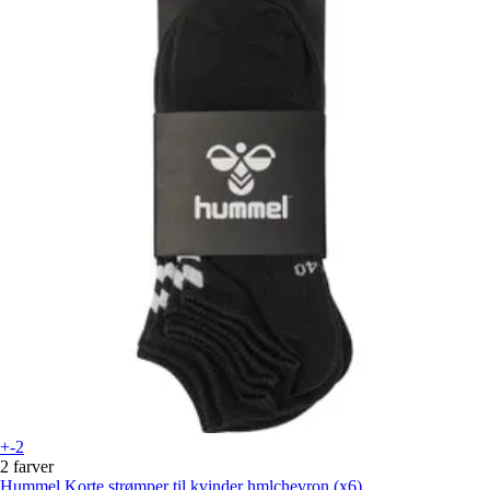
+-2
2 farver
Hummel
Korte strømper til kvinder hmlchevron (x6)