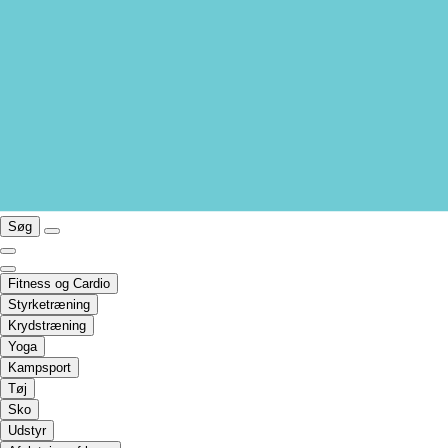
Søg
Fitness og Cardio
Styrketræning
Krydstræning
Yoga
Kampsport
Tøj
Sko
Udstyr