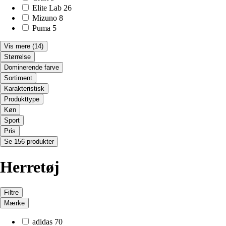
Elite Lab
26
Mizuno
8
Puma
5
Vis mere
(14)
Størrelse
Dominerende farve
Sortiment
Karakteristisk
Produkttype
Køn
Sport
Pris
Se 156 produkter
Herretøj
Filtre
Mærke
adidas
70