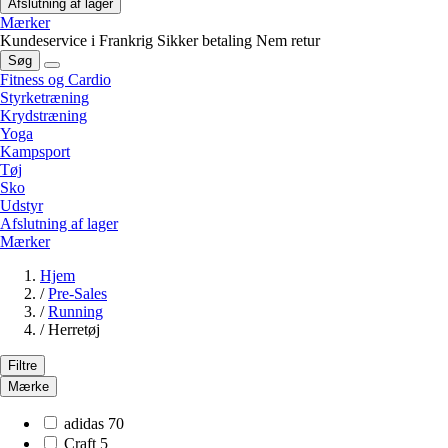
Afslutning af lager
Mærker
Kundeservice i Frankrig
Sikker betaling
Nem retur
Søg
Fitness og Cardio
Styrketræning
Krydstræning
Yoga
Kampsport
Tøj
Sko
Udstyr
Afslutning af lager
Mærker
Hjem
/
Pre-Sales
/
Running
/
Herretøj
Filtre
Mærke
adidas
70
Craft
5