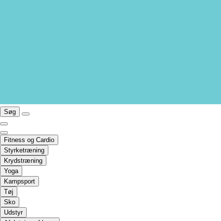
Søg
Fitness og Cardio
Styrketræning
Krydstræning
Yoga
Kampsport
Tøj
Sko
Udstyr