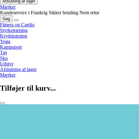
Afslutning af lager
Mærker
Kundeservice i Frankrig
Sikker betaling
Nem retur
Søg
Fitness og Cardio
Styrketræning
Krydstræning
Yoga
Kampsport
Tøj
Sko
Udstyr
Afslutning af lager
Mærker
Tilføjer til kurv...