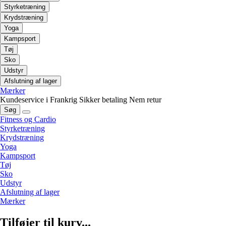
Styrketræning
Krydstræning
Yoga
Kampsport
Tøj
Sko
Udstyr
Afslutning af lager
Mærker
Kundeservice i Frankrig
Sikker betaling
Nem retur
Søg
Fitness og Cardio
Styrketræning
Krydstræning
Yoga
Kampsport
Tøj
Sko
Udstyr
Afslutning af lager
Mærker
Tilføjer til kurv...