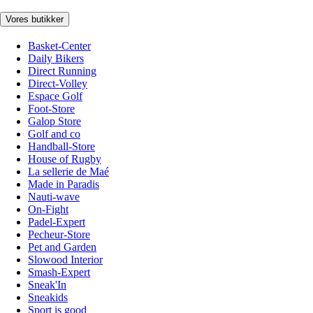
Vores butikker
Basket-Center
Daily Bikers
Direct Running
Direct-Volley
Espace Golf
Foot-Store
Galop Store
Golf and co
Handball-Store
House of Rugby
La sellerie de Maé
Made in Paradis
Nauti-wave
On-Fight
Padel-Expert
Pecheur-Store
Pet and Garden
Slowood Interior
Smash-Expert
Sneak'In
Sneakids
Sport is good