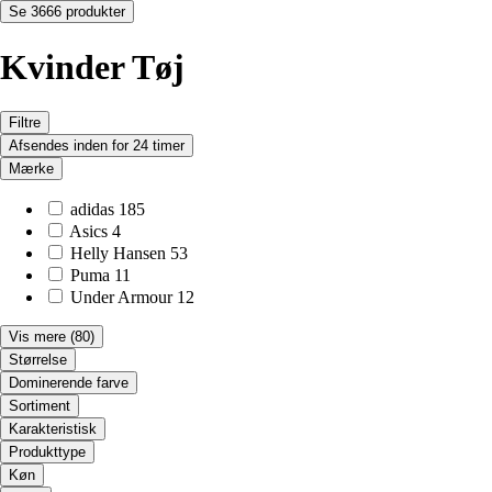
Se 3666 produkter
Kvinder Tøj
Filtre
Afsendes inden for 24 timer
Mærke
adidas
185
Asics
4
Helly Hansen
53
Puma
11
Under Armour
12
Vis mere
(80)
Størrelse
Dominerende farve
Sortiment
Karakteristisk
Produkttype
Køn