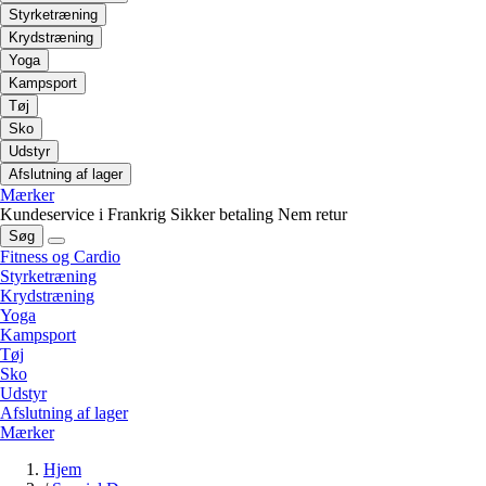
Styrketræning
Krydstræning
Yoga
Kampsport
Tøj
Sko
Udstyr
Afslutning af lager
Mærker
Kundeservice i Frankrig
Sikker betaling
Nem retur
Søg
Fitness og Cardio
Styrketræning
Krydstræning
Yoga
Kampsport
Tøj
Sko
Udstyr
Afslutning af lager
Mærker
Hjem