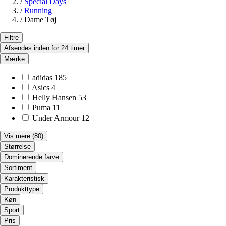
/
Special Days
/
Running
/
Dame Tøj
Filtre
Afsendes inden for 24 timer
Mærke
adidas
185
Asics
4
Helly Hansen
53
Puma
11
Under Armour
12
Vis mere
(80)
Størrelse
Dominerende farve
Sortiment
Karakteristisk
Produkttype
Køn
Sport
Pris