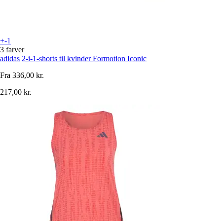
+-1
3 farver
adidas
2-i-1-shorts til kvinder Formotion Iconic
Fra
336,00 kr.
217,00 kr.