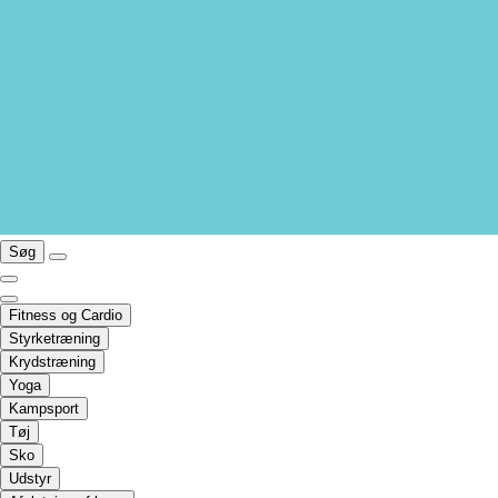
Søg
Fitness og Cardio
Styrketræning
Krydstræning
Yoga
Kampsport
Tøj
Sko
Udstyr