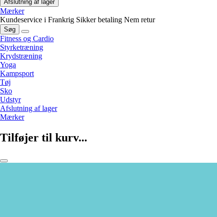
Afslutning af lager
Mærker
Kundeservice i Frankrig
Sikker betaling
Nem retur
Søg
Fitness og Cardio
Styrketræning
Krydstræning
Yoga
Kampsport
Tøj
Sko
Udstyr
Afslutning af lager
Mærker
Tilføjer til kurv...