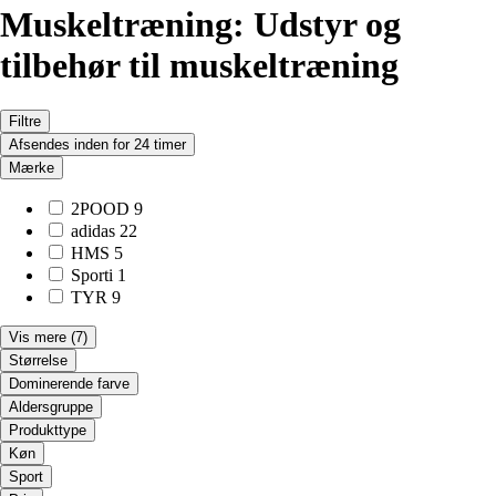
Muskeltræning: Udstyr og
tilbehør til muskeltræning
Filtre
Afsendes inden for 24 timer
Mærke
2POOD
9
adidas
22
HMS
5
Sporti
1
TYR
9
Vis mere
(7)
Størrelse
Dominerende farve
Aldersgruppe
Produkttype
Køn
Sport