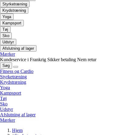
Styrketræning
Krydstræning
Yoga
Kampsport
Tøj
Sko
Udstyr
Afslutning af lager
Mærker
Kundeservice i Frankrig
Sikker betaling
Nem retur
Søg
Fitness og Cardio
Styrketræning
Krydstræning
Yoga
Kampsport
Tøj
Sko
Udstyr
Afslutning af lager
Mærker
Hjem