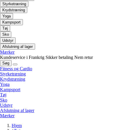
Styrketræning
Krydstræning
Yoga
Kampsport
Tøj
Sko
Udstyr
Afslutning af lager
Mærker
Kundeservice i Frankrig
Sikker betaling
Nem retur
Søg
Fitness og Cardio
Styrketræning
Krydstræning
Yoga
Kampsport
Tøj
Sko
Udstyr
Afslutning af lager
Mærker
Hjem