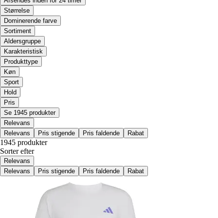
Afsendes inden for 24 timer
Størrelse
Dominerende farve
Sortiment
Aldersgruppe
Karakteristisk
Produkttype
Køn
Sport
Hold
Pris
Se 1945 produkter
Relevans
Relevans
Pris stigende
Pris faldende
Rabat
1945 produkter
Sorter efter
Relevans
Relevans
Pris stigende
Pris faldende
Rabat