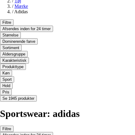
/
Tøj
/
Mærke
/
Adidas
Filtre
Afsendes inden for 24 timer
Størrelse
Dominerende farve
Sortiment
Aldersgruppe
Karakteristisk
Produkttype
Køn
Sport
Hold
Pris
Se 1945 produkter
Sportswear: adidas
Filtre