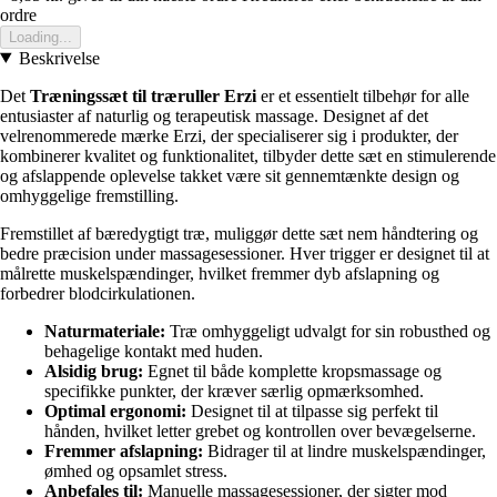
ordre
Loading...
Beskrivelse
Det
Træningssæt til træruller Erzi
er et essentielt tilbehør for alle
entusiaster af naturlig og terapeutisk massage. Designet af det
velrenommerede mærke Erzi, der specialiserer sig i produkter, der
kombinerer kvalitet og funktionalitet, tilbyder dette sæt en stimulerende
og afslappende oplevelse takket være sit gennemtænkte design og
omhyggelige fremstilling.
Fremstillet af bæredygtigt træ, muliggør dette sæt nem håndtering og
bedre præcision under massagesessioner. Hver trigger er designet til at
målrette muskelspændinger, hvilket fremmer dyb afslapning og
forbedrer blodcirkulationen.
Naturmateriale:
Træ omhyggeligt udvalgt for sin robusthed og
behagelige kontakt med huden.
Alsidig brug:
Egnet til både komplette kropsmassage og
specifikke punkter, der kræver særlig opmærksomhed.
Optimal ergonomi:
Designet til at tilpasse sig perfekt til
hånden, hvilket letter grebet og kontrollen over bevægelserne.
Fremmer afslapning:
Bidrager til at lindre muskelspændinger,
ømhed og opsamlet stress.
Anbefales til:
Manuelle massagesessioner, der sigter mod