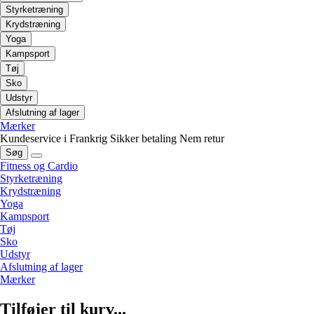
Styrketræning
Krydstræning
Yoga
Kampsport
Tøj
Sko
Udstyr
Afslutning af lager
Mærker
Kundeservice i Frankrig
Sikker betaling
Nem retur
Søg
Fitness og Cardio
Styrketræning
Krydstræning
Yoga
Kampsport
Tøj
Sko
Udstyr
Afslutning af lager
Mærker
Tilføjer til kurv...