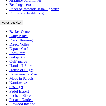
Juridiske oplysninger
Betalingsmetoder
Priser og forsendelsesmuligheder
Fortrolighedserklæring
Vores butikker
Basket-Center
Daily Bikers
Direct Running
Direct-Volley
Espace Golf
Foot-Store
Galop Store
Golf and co
Handball-Store
House of Rugby
La sellerie de Maé
Made in Paradis
Nauti-wave
On-Fight
Padel-Expert
Pecheur-Store
Pet and Garden
Slowood Interior