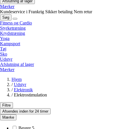
Afslutning af lager
Mærker
Kundeservice i Frankrig
Sikker betaling
Nem retur
Søg
Fitness og Cardio
Styrketræning
Krydstræning
Yoga
Kampsport
Tøj
Sko
Udstyr
Afslutning af lager
Mærker
Hjem
/
Udstyr
/
Elektronik
/
Elektrostimulation
Filtre
Afsendes inden for 24 timer
Mærke
Beurer
5