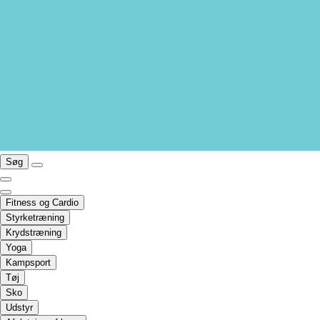
Søg
Fitness og Cardio
Styrketræning
Krydstræning
Yoga
Kampsport
Tøj
Sko
Udstyr