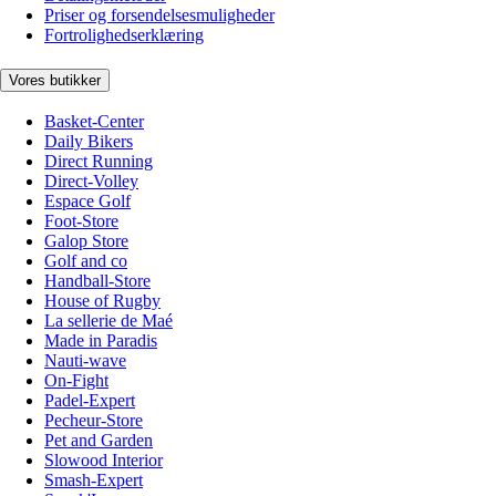
Priser og forsendelsesmuligheder
Fortrolighedserklæring
Vores butikker
Basket-Center
Daily Bikers
Direct Running
Direct-Volley
Espace Golf
Foot-Store
Galop Store
Golf and co
Handball-Store
House of Rugby
La sellerie de Maé
Made in Paradis
Nauti-wave
On-Fight
Padel-Expert
Pecheur-Store
Pet and Garden
Slowood Interior
Smash-Expert