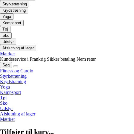
Styrketræning
Krydstræning
Yoga
Kampsport
Tøj
Sko
Udstyr
Afslutning af lager
Mærker
Kundeservice i Frankrig
Sikker betaling
Nem retur
Søg
Fitness og Cardio
Styrketræning
Krydstræning
Yoga
Kampsport
Tøj
Sko
Udstyr
Afslutning af lager
Mærker
Tilføjer til kurv...