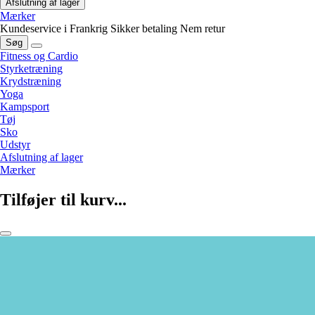
Afslutning af lager
Mærker
Kundeservice i Frankrig
Sikker betaling
Nem retur
Søg
Fitness og Cardio
Styrketræning
Krydstræning
Yoga
Kampsport
Tøj
Sko
Udstyr
Afslutning af lager
Mærker
Tilføjer til kurv...