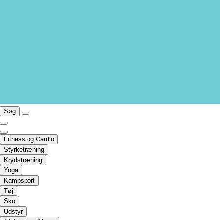
Søg
Fitness og Cardio
Styrketræning
Krydstræning
Yoga
Kampsport
Tøj
Sko
Udstyr