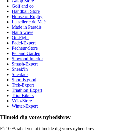
Galop Store
Golf and co
Handball-Store
House of Rugby
La sellerie de Maé
Made in Paradis
Nauti-wave
On-Fight
Padel-Expert
Pecheur-Store
Pet and Garden
Slowood Interior
Smash-Expert
Sneak'In
Sneakids
Sport is good
Trek-Expert
Triathlon-Expert
TripnBikers
Vélo-Store
Winter-Expert
Tilmeld dig vores nyhedsbrev
Få 10 % rabat ved at tilmelde dig vores nyhedsbrev