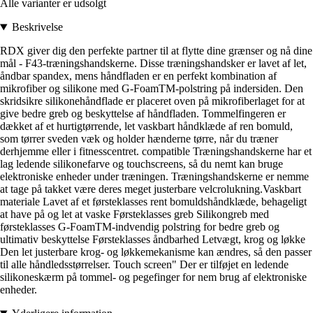
Alle varianter er udsolgt
Beskrivelse
RDX giver dig den perfekte partner til at flytte dine grænser og nå dine
mål - F43-træningshandskerne. Disse træningshandsker er lavet af let,
åndbar spandex, mens håndfladen er en perfekt kombination af
mikrofiber og silikone med G-FoamTM-polstring på indersiden. Den
skridsikre silikonehåndflade er placeret oven på mikrofiberlaget for at
give bedre greb og beskyttelse af håndfladen. Tommelfingeren er
dækket af et hurtigtørrende, let vaskbart håndklæde af ren bomuld,
som tørrer sveden væk og holder hænderne tørre, når du træner
derhjemme eller i fitnesscentret. compatible Træningshandskerne har et
lag ledende silikonefarve og touchscreens, så du nemt kan bruge
elektroniske enheder under træningen. Træningshandskerne er nemme
at tage på takket være deres meget justerbare velcrolukning.Vaskbart
materiale Lavet af et førsteklasses rent bomuldshåndklæde, behageligt
at have på og let at vaske Førsteklasses greb Silikongreb med
førsteklasses G-FoamTM-indvendig polstring for bedre greb og
ultimativ beskyttelse Førsteklasses åndbarhed Letvægt, krog og løkke
Den let justerbare krog- og løkkemekanisme kan ændres, så den passer
til alle håndledsstørrelser. Touch screen" Der er tilføjet en ledende
silikoneskærm på tommel- og pegefinger for nem brug af elektroniske
enheder.