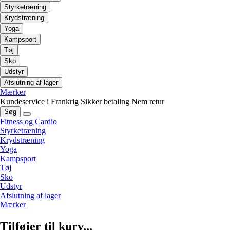
Styrketræning
Krydstræning
Yoga
Kampsport
Tøj
Sko
Udstyr
Afslutning af lager
Mærker
Kundeservice i Frankrig
Sikker betaling
Nem retur
Søg
Fitness og Cardio
Styrketræning
Krydstræning
Yoga
Kampsport
Tøj
Sko
Udstyr
Afslutning af lager
Mærker
Tilføjer til kurv...