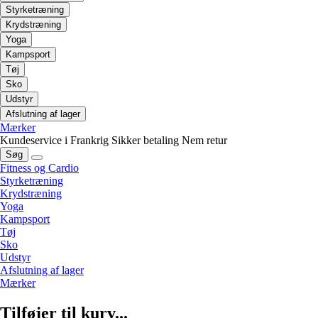
Styrketræning
Krydstræning
Yoga
Kampsport
Tøj
Sko
Udstyr
Afslutning af lager
Mærker
Kundeservice i Frankrig
Sikker betaling
Nem retur
Søg
Fitness og Cardio
Styrketræning
Krydstræning
Yoga
Kampsport
Tøj
Sko
Udstyr
Afslutning af lager
Mærker
Tilføjer til kurv...