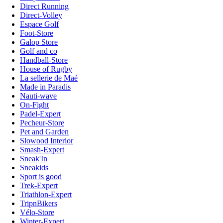
Direct Running
Direct-Volley
Espace Golf
Foot-Store
Galop Store
Golf and co
Handball-Store
House of Rugby
La sellerie de Maé
Made in Paradis
Nauti-wave
On-Fight
Padel-Expert
Pecheur-Store
Pet and Garden
Slowood Interior
Smash-Expert
Sneak'In
Sneakids
Sport is good
Trek-Expert
Triathlon-Expert
TripnBikers
Vélo-Store
Winter-Expert