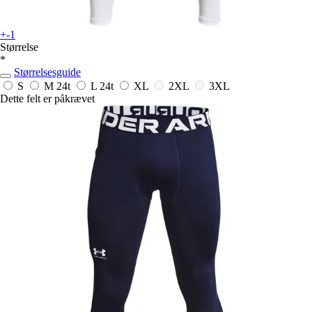
+-1
Størrelse
*
Størrelsesguide
S
M
24t
L
24t
XL
2XL
3XL
Dette felt er påkrævet