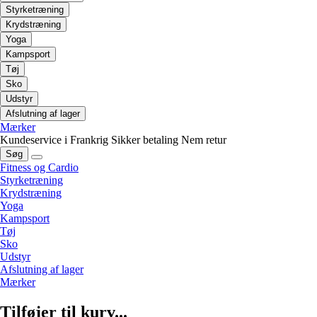
Styrketræning
Krydstræning
Yoga
Kampsport
Tøj
Sko
Udstyr
Afslutning af lager
Mærker
Kundeservice i Frankrig
Sikker betaling
Nem retur
Søg
Fitness og Cardio
Styrketræning
Krydstræning
Yoga
Kampsport
Tøj
Sko
Udstyr
Afslutning af lager
Mærker
Tilføjer til kurv...