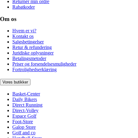
Returnér min ordre
Rabatkoder
Om os
Hvem er vi?
Kontakt os
Salgsbetingelser
Retur & refundering
Juridiske oplysninger
Betalingsmetoder
Priser og forsendelsesmuligheder
Fortrolighedserklæring
Vores butikker
Basket-Center
Daily Bikers
Direct Running
Direct-Volley
Espace Golf
Foot-Store
Galop Store
Golf and co