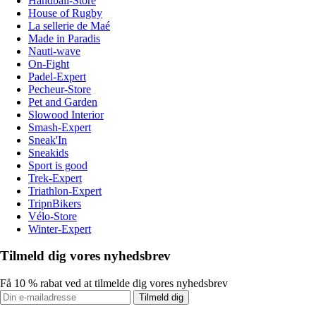
Handball-Store
House of Rugby
La sellerie de Maé
Made in Paradis
Nauti-wave
On-Fight
Padel-Expert
Pecheur-Store
Pet and Garden
Slowood Interior
Smash-Expert
Sneak'In
Sneakids
Sport is good
Trek-Expert
Triathlon-Expert
TripnBikers
Vélo-Store
Winter-Expert
Tilmeld dig vores nyhedsbrev
Få 10 % rabat ved at tilmelde dig vores nyhedsbrev
Tilmeld dig