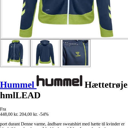
Hummel
Hættetrøje
hmlLEAD
Fra
448,00 kr.
204,00 kr.
-54%
port durant Denne varme, åndbare sweatshirt med hætte til kvinder er