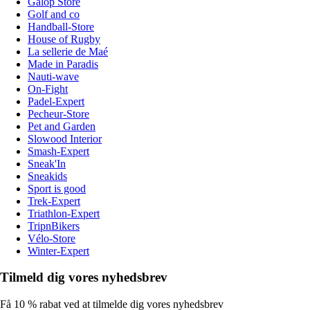
Galop Store
Golf and co
Handball-Store
House of Rugby
La sellerie de Maé
Made in Paradis
Nauti-wave
On-Fight
Padel-Expert
Pecheur-Store
Pet and Garden
Slowood Interior
Smash-Expert
Sneak'In
Sneakids
Sport is good
Trek-Expert
Triathlon-Expert
TripnBikers
Vélo-Store
Winter-Expert
Tilmeld dig vores nyhedsbrev
Få 10 % rabat ved at tilmelde dig vores nyhedsbrev