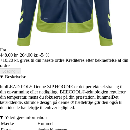
Fra
448,00 kr.
204,00 kr.
-54%
+10,20 kr.
gives til din naeste ordre
Krediteres efter bekraeftelse af din
ordre
Loading...
Beskrivelse
hmlLEAD POLY Denne ZIP HOODIE er det perfekte ekstra lag til
din opvarmning eller nedkøling. BEECOOL®-teknologien regulerer
din temperatur, mens du fokuserer på din præstation. hummelDet
tætsiddende, stilfulde design på denne ® hættetrøje gør den også til
den ideelle hættetrøje til enhver lejlighed.
Yderligere information
Mærke
Hummel
Farve
denim blue/grøn