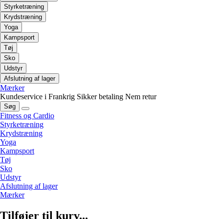
Styrketræning
Krydstræning
Yoga
Kampsport
Tøj
Sko
Udstyr
Afslutning af lager
Mærker
Kundeservice i Frankrig
Sikker betaling
Nem retur
Søg
Fitness og Cardio
Styrketræning
Krydstræning
Yoga
Kampsport
Tøj
Sko
Udstyr
Afslutning af lager
Mærker
Tilføjer til kurv...