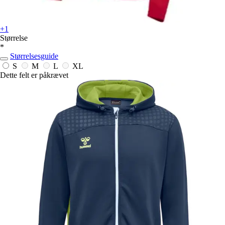
+1
Størrelse
*
Størrelsesguide
S
M
L
XL
Dette felt er påkrævet