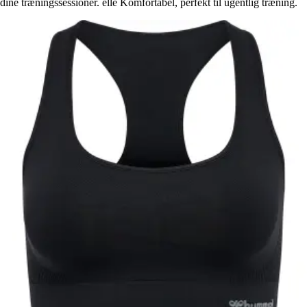
dine træningssessioner. elle Komfortabel, perfekt til ugentlig træning.