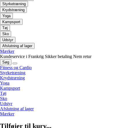
Styrketræning
Krydstræning
Yoga
Kampsport
Tøj
Sko
Udstyr
Afslutning af lager
Mærker
Kundeservice i Frankrig
Sikker betaling
Nem retur
Søg
Fitness og Cardio
Styrketræning
Krydstræning
Yoga
Kampsport
Tøj
Sko
Udstyr
Afslutning af lager
Mærker
Tilføjer til kurv...