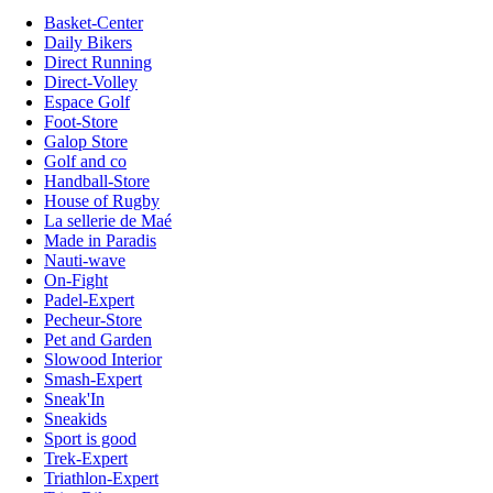
Basket-Center
Daily Bikers
Direct Running
Direct-Volley
Espace Golf
Foot-Store
Galop Store
Golf and co
Handball-Store
House of Rugby
La sellerie de Maé
Made in Paradis
Nauti-wave
On-Fight
Padel-Expert
Pecheur-Store
Pet and Garden
Slowood Interior
Smash-Expert
Sneak'In
Sneakids
Sport is good
Trek-Expert
Triathlon-Expert