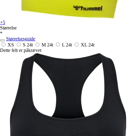
+5
Størrelse
*
Størrelsesguide
XS
S
24t
M
24t
L
24t
XL
24t
Dette felt er påkrævet