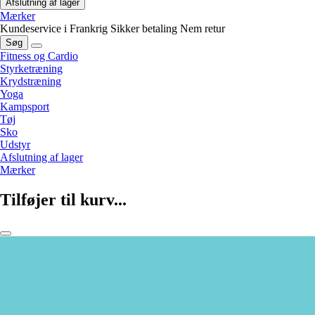
Afslutning af lager
Mærker
Kundeservice i Frankrig
Sikker betaling
Nem retur
Søg
Fitness og Cardio
Styrketræning
Krydstræning
Yoga
Kampsport
Tøj
Sko
Udstyr
Afslutning af lager
Mærker
Tilføjer til kurv...