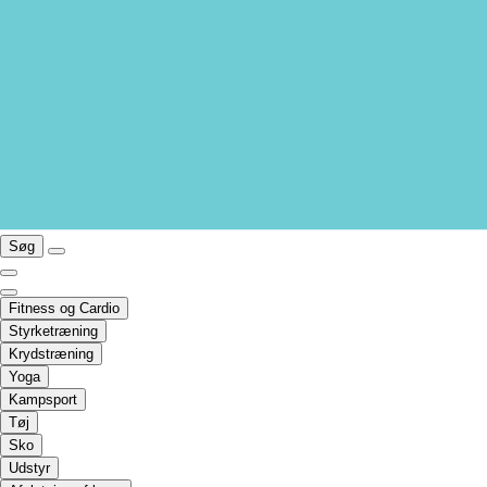
Søg
Fitness og Cardio
Styrketræning
Krydstræning
Yoga
Kampsport
Tøj
Sko
Udstyr