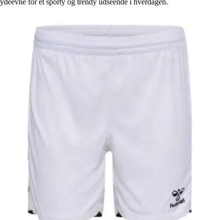
ydeevne for et sporty og trendy udseende i hverdagen.