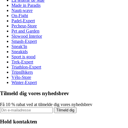
La sellerie de Maé
Made in Paradis
Nauti-wave
On-Fight
Padel-Expert
Pecheur-Store
Pet and Garden
Slowood Interior
Smash-Expert
Sneak'In
Sneakids
Sport is good
Trek-Expert
Triathlon-Expert
TripnBikers
Vélo-Store
Winter-Expert
Tilmeld dig vores nyhedsbrev
Få 10 % rabat ved at tilmelde dig vores nyhedsbrev
Tilmeld dig
Hold kontakten