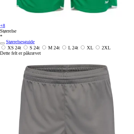
+8
Størrelse
*
Størrelsesguide
XS
24t
S
24t
M
24t
L
24t
XL
2XL
Dette felt er påkrævet