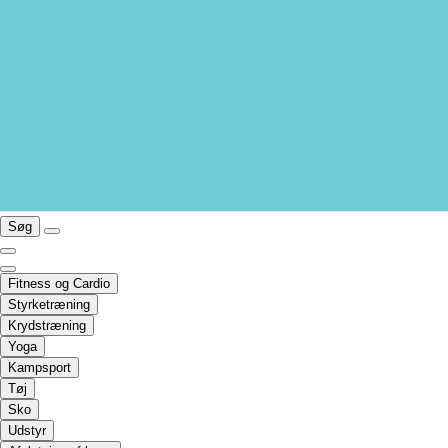
Søg
Fitness og Cardio
Styrketræning
Krydstræning
Yoga
Kampsport
Tøj
Sko
Udstyr