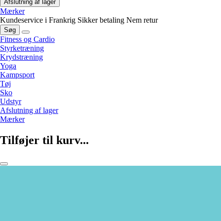
Afslutning af lager
Mærker
Kundeservice i Frankrig
Sikker betaling
Nem retur
Søg
Fitness og Cardio
Styrketræning
Krydstræning
Yoga
Kampsport
Tøj
Sko
Udstyr
Afslutning af lager
Mærker
Tilføjer til kurv...