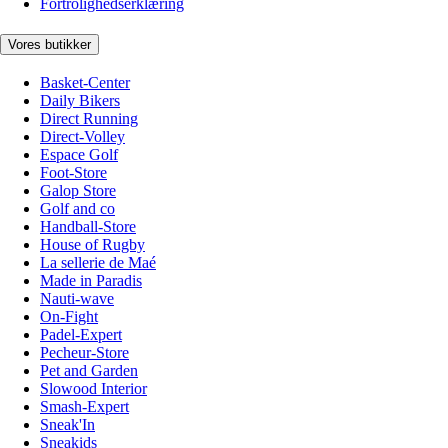
Fortrolighedserklæring
Vores butikker
Basket-Center
Daily Bikers
Direct Running
Direct-Volley
Espace Golf
Foot-Store
Galop Store
Golf and co
Handball-Store
House of Rugby
La sellerie de Maé
Made in Paradis
Nauti-wave
On-Fight
Padel-Expert
Pecheur-Store
Pet and Garden
Slowood Interior
Smash-Expert
Sneak'In
Sneakids