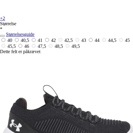
+2
Størrelse
*
Størrelsesguide
40
40,5
41
42
42,5
43
44
44,5
45
45,5
46
47,5
48,5
49,5
Dette felt er påkrævet