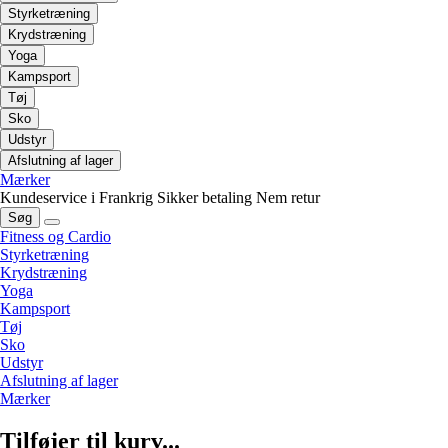
Styrketræning
Krydstræning
Yoga
Kampsport
Tøj
Sko
Udstyr
Afslutning af lager
Mærker
Kundeservice i Frankrig
Sikker betaling
Nem retur
Søg
Fitness og Cardio
Styrketræning
Krydstræning
Yoga
Kampsport
Tøj
Sko
Udstyr
Afslutning af lager
Mærker
Tilføjer til kurv...