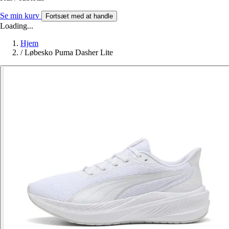
Se min kurv
Fortsæt med at handle
Loading...
Hjem
/
Løbesko Puma Dasher Lite