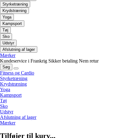
Styrketræning
Krydstræning
Yoga
Kampsport
Tøj
Sko
Udstyr
Afslutning af lager
Mærker
Kundeservice i Frankrig
Sikker betaling
Nem retur
Søg
Fitness og Cardio
Styrketræning
Krydstræning
Yoga
Kampsport
Tøj
Sko
Udstyr
Afslutning af lager
Mærker
Tilføjer til kurv...