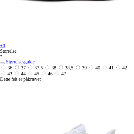
+0
Størrelse
*
Størrelsesguide
36
37
37,5
38
38,5
39
40
41
42
43
44
45
46
47
Dette felt er påkrævet