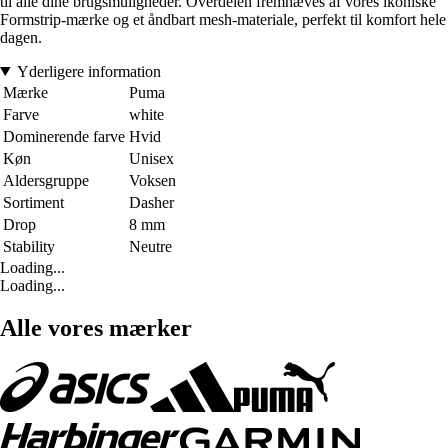
til alle dine brugsmuligheder. Overdelen fremhæves af vores ikoniske
Formstrip-mærke og et åndbart mesh-materiale, perfekt til komfort hele
dagen.
Yderligere information
Mærke
Puma
Farve
white
Dominerende farve
Hvid
Køn
Unisex
Aldersgruppe
Voksen
Sortiment
Dasher
Drop
8 mm
Stability
Neutre
Loading...
Loading...
Alle vores mærker