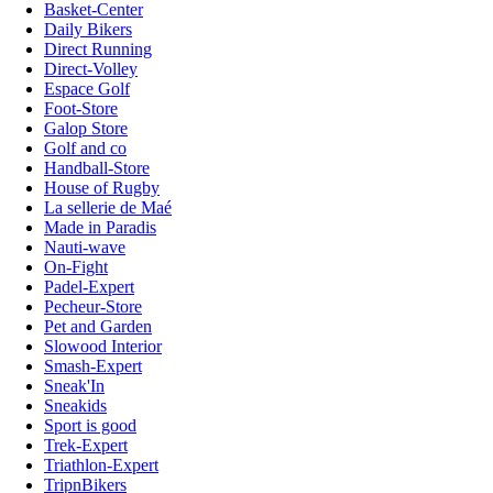
Basket-Center
Daily Bikers
Direct Running
Direct-Volley
Espace Golf
Foot-Store
Galop Store
Golf and co
Handball-Store
House of Rugby
La sellerie de Maé
Made in Paradis
Nauti-wave
On-Fight
Padel-Expert
Pecheur-Store
Pet and Garden
Slowood Interior
Smash-Expert
Sneak'In
Sneakids
Sport is good
Trek-Expert
Triathlon-Expert
TripnBikers