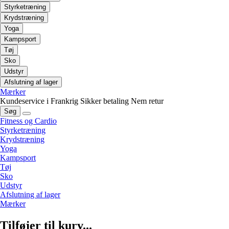
Styrketræning
Krydstræning
Yoga
Kampsport
Tøj
Sko
Udstyr
Afslutning af lager
Mærker
Kundeservice i Frankrig
Sikker betaling
Nem retur
Søg
Fitness og Cardio
Styrketræning
Krydstræning
Yoga
Kampsport
Tøj
Sko
Udstyr
Afslutning af lager
Mærker
Tilføjer til kurv...