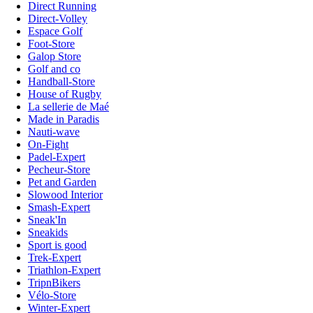
Direct Running
Direct-Volley
Espace Golf
Foot-Store
Galop Store
Golf and co
Handball-Store
House of Rugby
La sellerie de Maé
Made in Paradis
Nauti-wave
On-Fight
Padel-Expert
Pecheur-Store
Pet and Garden
Slowood Interior
Smash-Expert
Sneak'In
Sneakids
Sport is good
Trek-Expert
Triathlon-Expert
TripnBikers
Vélo-Store
Winter-Expert