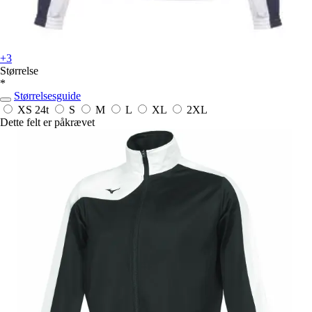
+3
Størrelse
*
Størrelsesguide
XS
24t
S
M
L
XL
2XL
Dette felt er påkrævet