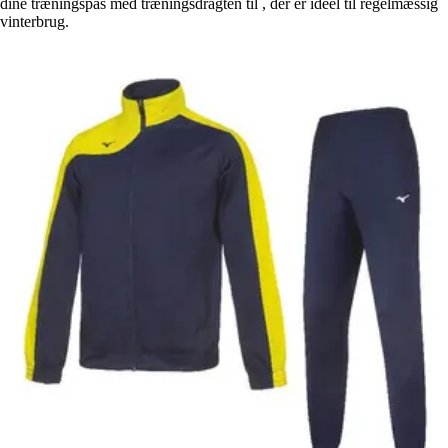
dine træningspas med træningsdragten til , der er ideel til regelmæssig
vinterbrug.