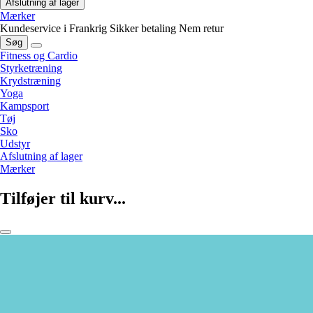
Afslutning af lager
Mærker
Kundeservice i Frankrig
Sikker betaling
Nem retur
Søg
Fitness og Cardio
Styrketræning
Krydstræning
Yoga
Kampsport
Tøj
Sko
Udstyr
Afslutning af lager
Mærker
Tilføjer til kurv...