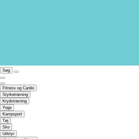
Søg
Fitness og Cardio
Styrketræning
Krydstræning
Yoga
Kampsport
Tøj
Sko
Udstyr