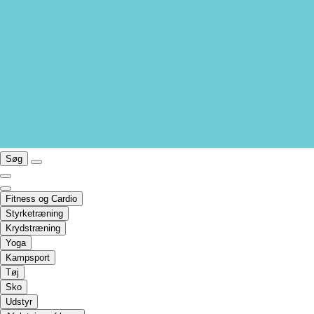
Søg
Fitness og Cardio
Styrketræning
Krydstræning
Yoga
Kampsport
Tøj
Sko
Udstyr