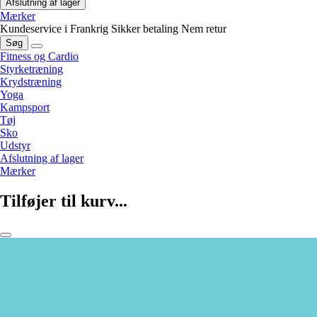
Afslutning af lager
Mærker
Kundeservice i Frankrig
Sikker betaling
Nem retur
Søg
Fitness og Cardio
Styrketræning
Krydstræning
Yoga
Kampsport
Tøj
Sko
Udstyr
Afslutning af lager
Mærker
Tilføjer til kurv...