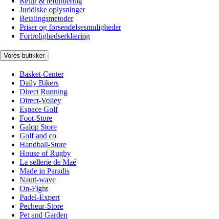
Retur & refundering
Juridiske oplysninger
Betalingsmetoder
Priser og forsendelsesmuligheder
Fortrolighedserklæring
Vores butikker
Basket-Center
Daily Bikers
Direct Running
Direct-Volley
Espace Golf
Foot-Store
Galop Store
Golf and co
Handball-Store
House of Rugby
La sellerie de Maé
Made in Paradis
Nauti-wave
On-Fight
Padel-Expert
Pecheur-Store
Pet and Garden