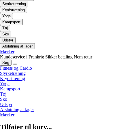
Styrketræning
Krydstræning
Yoga
Kampsport
Tøj
Sko
Udstyr
Afslutning af lager
Mærker
Kundeservice i Frankrig
Sikker betaling
Nem retur
Søg
Fitness og Cardio
Styrketræning
Krydstræning
Yoga
Kampsport
Tøj
Sko
Udstyr
Afslutning af lager
Mærker
Tilføjer til kurv...