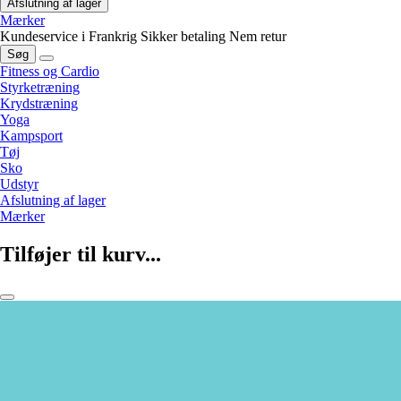
Afslutning af lager
Mærker
Kundeservice i Frankrig
Sikker betaling
Nem retur
Søg
Fitness og Cardio
Styrketræning
Krydstræning
Yoga
Kampsport
Tøj
Sko
Udstyr
Afslutning af lager
Mærker
Tilføjer til kurv...