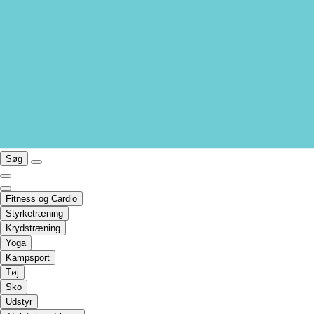
Søg
Fitness og Cardio
Styrketræning
Krydstræning
Yoga
Kampsport
Tøj
Sko
Udstyr