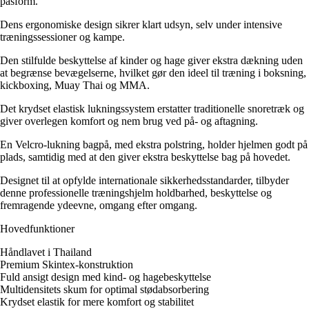
pasform.
Dens ergonomiske design sikrer klart udsyn, selv under intensive
træningssessioner og kampe.
Den stilfulde beskyttelse af kinder og hage giver ekstra dækning uden
at begrænse bevægelserne, hvilket gør den ideel til træning i boksning,
kickboxing, Muay Thai og MMA.
Det krydset elastisk lukningssystem erstatter traditionelle snoretræk og
giver overlegen komfort og nem brug ved på- og aftagning.
En Velcro-lukning bagpå, med ekstra polstring, holder hjelmen godt på
plads, samtidig med at den giver ekstra beskyttelse bag på hovedet.
Designet til at opfylde internationale sikkerhedsstandarder, tilbyder
denne professionelle træningshjelm holdbarhed, beskyttelse og
fremragende ydeevne, omgang efter omgang.
Hovedfunktioner
Håndlavet i Thailand
Premium Skintex-konstruktion
Fuld ansigt design med kind- og hagebeskyttelse
Multidensitets skum for optimal stødabsorbering
Krydset elastik for mere komfort og stabilitet