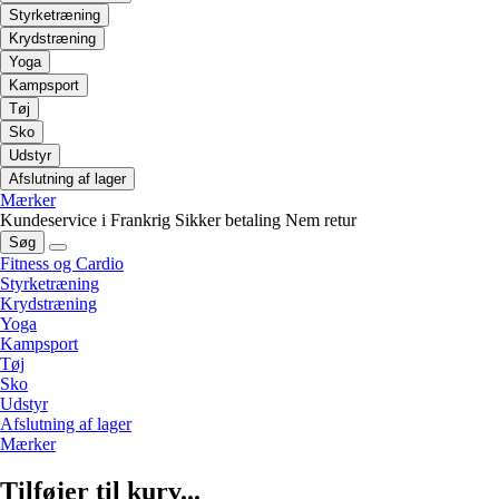
Styrketræning
Krydstræning
Yoga
Kampsport
Tøj
Sko
Udstyr
Afslutning af lager
Mærker
Kundeservice i Frankrig
Sikker betaling
Nem retur
Søg
Fitness og Cardio
Styrketræning
Krydstræning
Yoga
Kampsport
Tøj
Sko
Udstyr
Afslutning af lager
Mærker
Tilføjer til kurv...