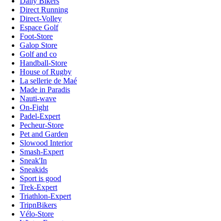
Daily Bikers
Direct Running
Direct-Volley
Espace Golf
Foot-Store
Galop Store
Golf and co
Handball-Store
House of Rugby
La sellerie de Maé
Made in Paradis
Nauti-wave
On-Fight
Padel-Expert
Pecheur-Store
Pet and Garden
Slowood Interior
Smash-Expert
Sneak'In
Sneakids
Sport is good
Trek-Expert
Triathlon-Expert
TripnBikers
Vélo-Store