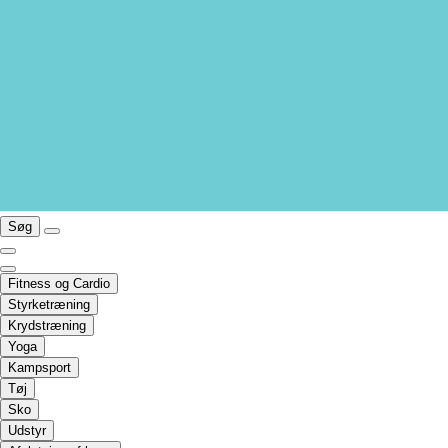
Søg
Fitness og Cardio
Styrketræning
Krydstræning
Yoga
Kampsport
Tøj
Sko
Udstyr