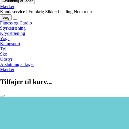
Afslutning af lager
Mærker
Kundeservice i Frankrig
Sikker betaling
Nem retur
Søg
Fitness og Cardio
Styrketræning
Krydstræning
Yoga
Kampsport
Tøj
Sko
Udstyr
Afslutning af lager
Mærker
Tilføjer til kurv...