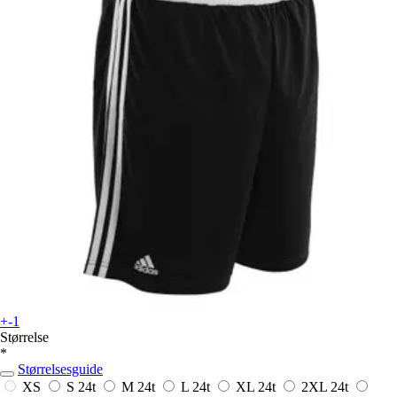
+-1
Størrelse
*
Størrelsesguide
XS
S
24t
M
24t
L
24t
XL
24t
2XL
24t