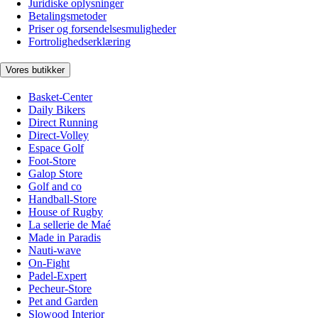
Juridiske oplysninger
Betalingsmetoder
Priser og forsendelsesmuligheder
Fortrolighedserklæring
Vores butikker
Basket-Center
Daily Bikers
Direct Running
Direct-Volley
Espace Golf
Foot-Store
Galop Store
Golf and co
Handball-Store
House of Rugby
La sellerie de Maé
Made in Paradis
Nauti-wave
On-Fight
Padel-Expert
Pecheur-Store
Pet and Garden
Slowood Interior