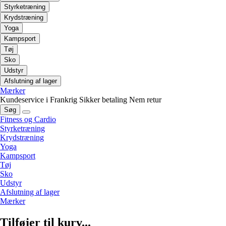
Styrketræning
Krydstræning
Yoga
Kampsport
Tøj
Sko
Udstyr
Afslutning af lager
Mærker
Kundeservice i Frankrig
Sikker betaling
Nem retur
Søg
Fitness og Cardio
Styrketræning
Krydstræning
Yoga
Kampsport
Tøj
Sko
Udstyr
Afslutning af lager
Mærker
Tilføjer til kurv...