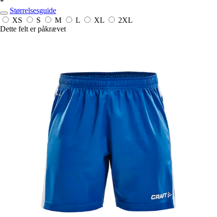
*
Størrelsesguide
XS
S
M
L
XL
2XL
Dette felt er påkrævet