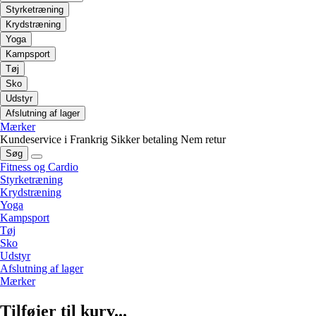
Styrketræning
Krydstræning
Yoga
Kampsport
Tøj
Sko
Udstyr
Afslutning af lager
Mærker
Kundeservice i Frankrig
Sikker betaling
Nem retur
Søg
Fitness og Cardio
Styrketræning
Krydstræning
Yoga
Kampsport
Tøj
Sko
Udstyr
Afslutning af lager
Mærker
Tilføjer til kurv...