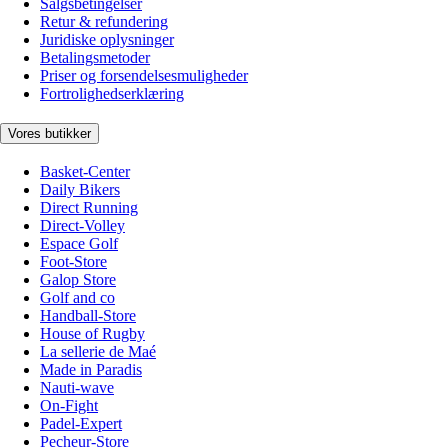
Salgsbetingelser
Retur & refundering
Juridiske oplysninger
Betalingsmetoder
Priser og forsendelsesmuligheder
Fortrolighedserklæring
Vores butikker
Basket-Center
Daily Bikers
Direct Running
Direct-Volley
Espace Golf
Foot-Store
Galop Store
Golf and co
Handball-Store
House of Rugby
La sellerie de Maé
Made in Paradis
Nauti-wave
On-Fight
Padel-Expert
Pecheur-Store