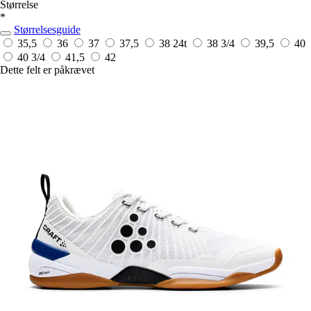
Størrelse
*
Størrelsesguide
35,5
36
37
37,5
38
24t
38 3/4
39,5
40
40 3/4
41,5
42
Dette felt er påkrævet