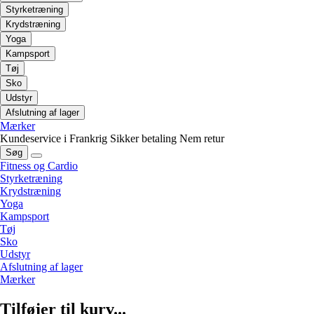
Styrketræning
Krydstræning
Yoga
Kampsport
Tøj
Sko
Udstyr
Afslutning af lager
Mærker
Kundeservice i Frankrig
Sikker betaling
Nem retur
Søg
Fitness og Cardio
Styrketræning
Krydstræning
Yoga
Kampsport
Tøj
Sko
Udstyr
Afslutning af lager
Mærker
Tilføjer til kurv...