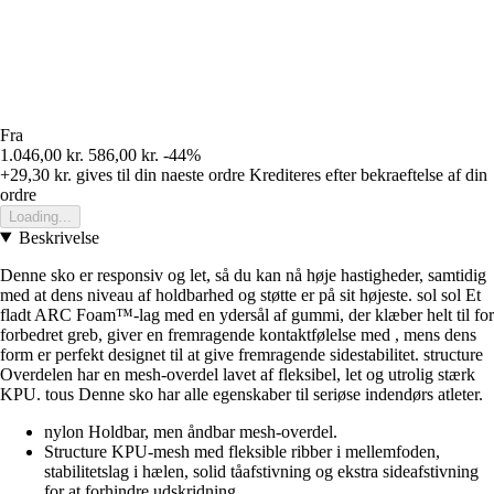
Fra
1.046,00 kr.
586,00 kr.
-44%
+29,30 kr.
gives til din naeste ordre
Krediteres efter bekraeftelse af din
ordre
Loading...
Beskrivelse
Denne sko er responsiv og let, så du kan nå høje hastigheder, samtidig
med at dens niveau af holdbarhed og støtte er på sit højeste. sol sol Et
fladt ARC Foam™-lag med en ydersål af gummi, der klæber helt til for
forbedret greb, giver en fremragende kontaktfølelse med , mens dens
form er perfekt designet til at give fremragende sidestabilitet. structure
Overdelen har en mesh-overdel lavet af fleksibel, let og utrolig stærk
KPU. tous Denne sko har alle egenskaber til seriøse indendørs atleter.
nylon Holdbar, men åndbar mesh-overdel.
Structure KPU-mesh med fleksible ribber i mellemfoden,
stabilitetslag i hælen, solid tåafstivning og ekstra sideafstivning
for at forhindre udskridning.