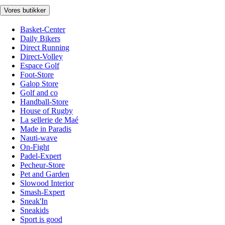
Vores butikker
Basket-Center
Daily Bikers
Direct Running
Direct-Volley
Espace Golf
Foot-Store
Galop Store
Golf and co
Handball-Store
House of Rugby
La sellerie de Maé
Made in Paradis
Nauti-wave
On-Fight
Padel-Expert
Pecheur-Store
Pet and Garden
Slowood Interior
Smash-Expert
Sneak'In
Sneakids
Sport is good