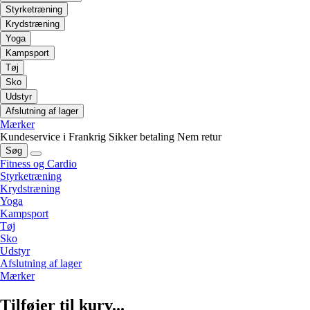
Styrketræning
Krydstræning
Yoga
Kampsport
Tøj
Sko
Udstyr
Afslutning af lager
Mærker
Kundeservice i Frankrig
Sikker betaling
Nem retur
Søg
Fitness og Cardio
Styrketræning
Krydstræning
Yoga
Kampsport
Tøj
Sko
Udstyr
Afslutning af lager
Mærker
Tilføjer til kurv...