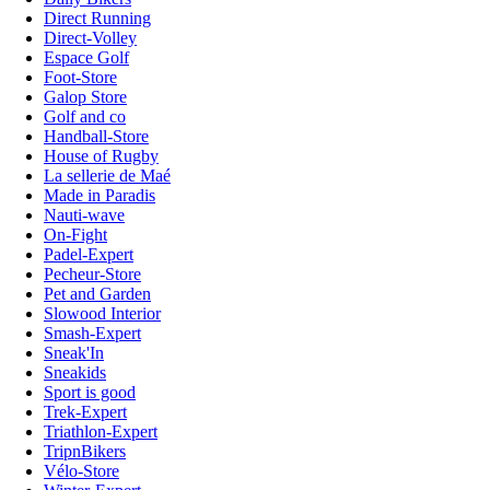
Direct Running
Direct-Volley
Espace Golf
Foot-Store
Galop Store
Golf and co
Handball-Store
House of Rugby
La sellerie de Maé
Made in Paradis
Nauti-wave
On-Fight
Padel-Expert
Pecheur-Store
Pet and Garden
Slowood Interior
Smash-Expert
Sneak'In
Sneakids
Sport is good
Trek-Expert
Triathlon-Expert
TripnBikers
Vélo-Store