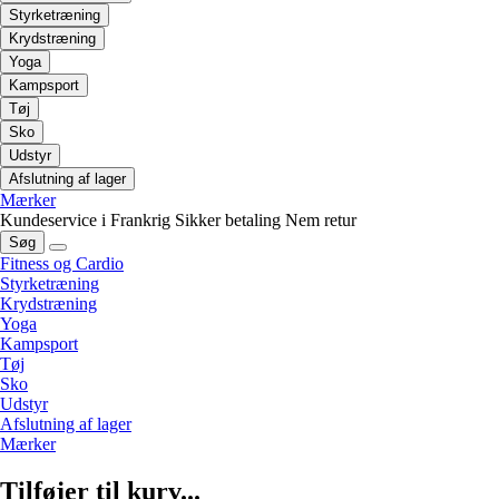
Styrketræning
Krydstræning
Yoga
Kampsport
Tøj
Sko
Udstyr
Afslutning af lager
Mærker
Kundeservice i Frankrig
Sikker betaling
Nem retur
Søg
Fitness og Cardio
Styrketræning
Krydstræning
Yoga
Kampsport
Tøj
Sko
Udstyr
Afslutning af lager
Mærker
Tilføjer til kurv...