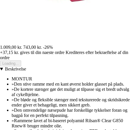
1.009,00 kr.
743,00 kr.
-26%
+37,15 kr.
gives til din naeste ordre
Krediteres efter bekraeftelse af din
ordre
Loading...
Beskrivelse
MONTUR
»Den stive ramme med en kant øverst holder glasset på plads.
»De kortere stænger gør det muligt at tilpasse sig et bredt udvalg
af cykelhjelme.
»De bløde og fleksible stænger med teksturerede og skridsikrede
ender giver et behageligt, men sikkert greb.
»Den omvendelige næsepude har forskellige tykkelser foran og
bagpå for en perfekt tilpasning.
»Rammene lavet af bi-baseret polyamid Rilsan® Clear G850
Rnew® bruger mindre olie.