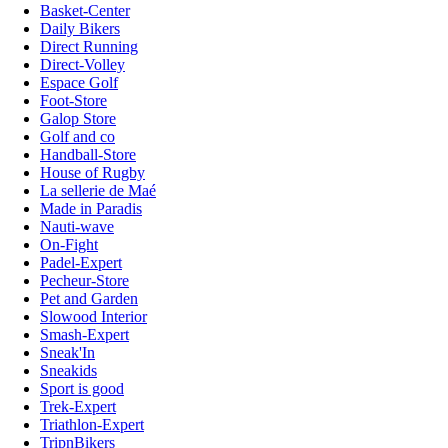
Basket-Center
Daily Bikers
Direct Running
Direct-Volley
Espace Golf
Foot-Store
Galop Store
Golf and co
Handball-Store
House of Rugby
La sellerie de Maé
Made in Paradis
Nauti-wave
On-Fight
Padel-Expert
Pecheur-Store
Pet and Garden
Slowood Interior
Smash-Expert
Sneak'In
Sneakids
Sport is good
Trek-Expert
Triathlon-Expert
TripnBikers