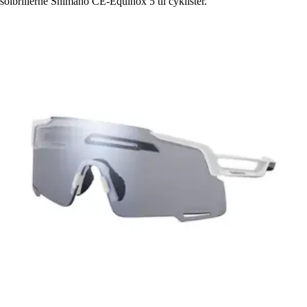
solbrillerne Shimano CE-Equinox 5 til cyklister.