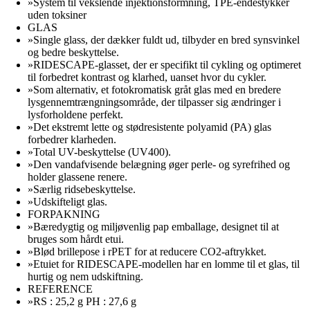
»System til vekslende injektionsformning, TPE-endestykker
uden toksiner
GLAS
»Single glass, der dækker fuldt ud, tilbyder en bred synsvinkel
og bedre beskyttelse.
»RIDESCAPE-glasset, der er specifikt til cykling og optimeret
til forbedret kontrast og klarhed, uanset hvor du cykler.
»Som alternativ, et fotokromatisk gråt glas med en bredere
lysgennemtrængningsområde, der tilpasser sig ændringer i
lysforholdene perfekt.
»Det ekstremt lette og stødresistente polyamid (PA) glas
forbedrer klarheden.
»Total UV-beskyttelse (UV400).
»Den vandafvisende belægning øger perle- og syrefrihed og
holder glassene renere.
»Særlig ridsebeskyttelse.
»Udskifteligt glas.
FORPAKNING
»Bæredygtig og miljøvenlig pap emballage, designet til at
bruges som hårdt etui.
»Blød brillepose i rPET for at reducere CO2-aftrykket.
»Etuiet for RIDESCAPE-modellen har en lomme til et glas, til
hurtig og nem udskiftning.
REFERENCE
»RS : 25,2 g PH : 27,6 g