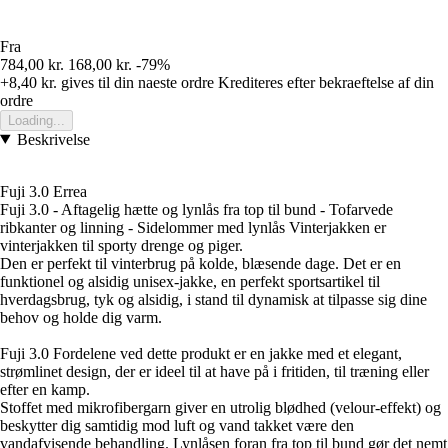
Fra
784,00 kr.
168,00 kr.
-79%
+8,40 kr.
gives til din naeste ordre
Krediteres efter bekraeftelse af din
ordre
Loading...
Beskrivelse
Fuji 3.0 Errea
Fuji 3.0 - Aftagelig hætte og lynlås fra top til bund - Tofarvede
ribkanter og linning - Sidelommer med lynlås Vinterjakken er
vinterjakken til sporty drenge og piger.
Den er perfekt til vinterbrug på kolde, blæsende dage. Det er en
funktionel og alsidig unisex-jakke, en perfekt sportsartikel til
hverdagsbrug, tyk og alsidig, i stand til dynamisk at tilpasse sig dine
behov og holde dig varm.
Fuji 3.0 Fordelene ved dette produkt er en jakke med et elegant,
strømlinet design, der er ideel til at have på i fritiden, til træning eller
efter en kamp.
Stoffet med mikrofibergarn giver en utrolig blødhed (velour-effekt) og
beskytter dig samtidig mod luft og vand takket være den
vandafvisende behandling. Lynlåsen foran fra top til bund gør det nemt