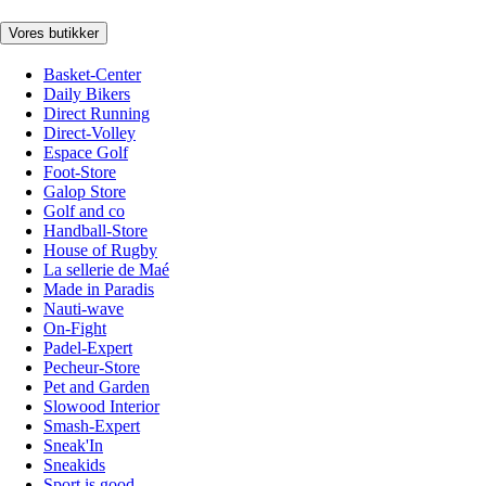
Vores butikker
Basket-Center
Daily Bikers
Direct Running
Direct-Volley
Espace Golf
Foot-Store
Galop Store
Golf and co
Handball-Store
House of Rugby
La sellerie de Maé
Made in Paradis
Nauti-wave
On-Fight
Padel-Expert
Pecheur-Store
Pet and Garden
Slowood Interior
Smash-Expert
Sneak'In
Sneakids
Sport is good