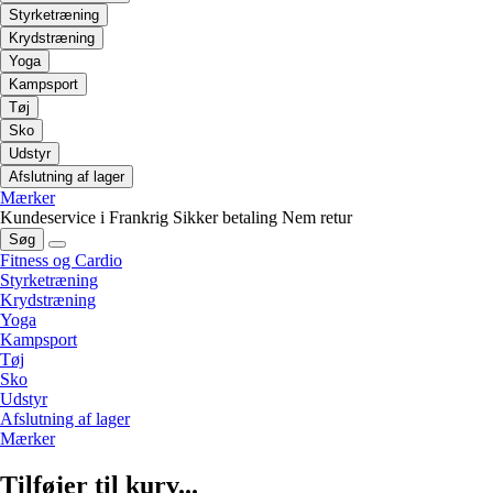
Styrketræning
Krydstræning
Yoga
Kampsport
Tøj
Sko
Udstyr
Afslutning af lager
Mærker
Kundeservice i Frankrig
Sikker betaling
Nem retur
Søg
Fitness og Cardio
Styrketræning
Krydstræning
Yoga
Kampsport
Tøj
Sko
Udstyr
Afslutning af lager
Mærker
Tilføjer til kurv...