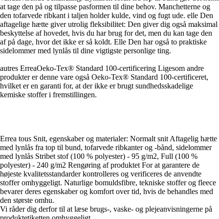
at tage den på og tilpasse pasformen til dine behov. Manchetterne og
den tofarvede ribkant i taljen holder kulde, vind og fugt ude. elle Den
aftagelige hætte giver utrolig fleksibilitet: Den giver dig også maksimal
beskyttelse af hovedet, hvis du har brug for det, men du kan tage den
af på dage, hvor det ikke er så koldt. Elle Den har også to praktiske
sidelommer med lynlås til dine vigtigste personlige ting.
autres ErreaOeko-Tex® Standard 100-certificering Ligesom andre
produkter er denne vare også Oeko-Tex® Standard 100-certificeret,
hvilket er en garanti for, at der ikke er brugt sundhedsskadelige
kemiske stoffer i fremstillingen.
Errea tous Snit, egenskaber og materialer: Normalt snit Aftagelig hætte
med lynlås fra top til bund, tofarvede ribkanter og -bånd, sidelommer
med lynlås Stribet stof (100 % polyester) - 95 g/m2, Full (100 %
polyester) - 240 g/m2 Rengøring af produktet For at garantere de
højeste kvalitetsstandarder kontrolleres og verificeres de anvendte
stoffer omhyggeligt. Naturlige bomuldsfibre, tekniske stoffer og fleece
bevarer deres egenskaber og komfort over tid, hvis de behandles med
den største omhu.
Vi råder dig derfor til at læse brugs-, vaske- og plejeanvisningerne på
produktetiketten omhyggeligt.