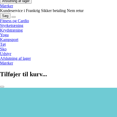
Afslutning af lager
Mærker
Kundeservice i Frankrig
Sikker betaling
Nem retur
Søg
Fitness og Cardio
Styrketræning
Krydstræning
Yoga
Kampsport
Tøj
Sko
Udstyr
Afslutning af lager
Mærker
Tilføjer til kurv...