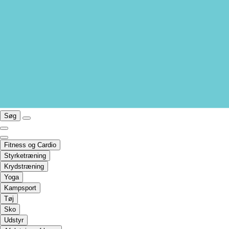
Søg
Fitness og Cardio
Styrketræning
Krydstræning
Yoga
Kampsport
Tøj
Sko
Udstyr