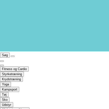
Søg
Fitness og Cardio
Styrketræning
Krydstræning
Yoga
Kampsport
Tøj
Sko
Udstyr