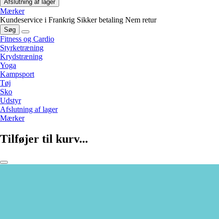
Afslutning af lager
Mærker
Kundeservice i Frankrig
Sikker betaling
Nem retur
Søg
Fitness og Cardio
Styrketræning
Krydstræning
Yoga
Kampsport
Tøj
Sko
Udstyr
Afslutning af lager
Mærker
Tilføjer til kurv...