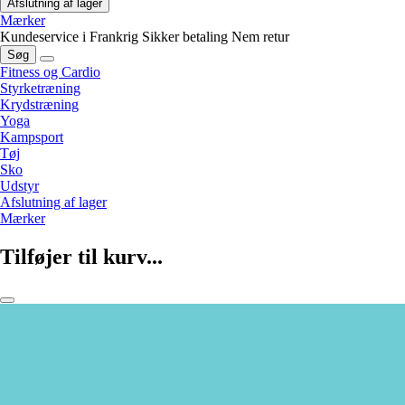
Afslutning af lager
Mærker
Kundeservice i Frankrig
Sikker betaling
Nem retur
Søg
Fitness og Cardio
Styrketræning
Krydstræning
Yoga
Kampsport
Tøj
Sko
Udstyr
Afslutning af lager
Mærker
Tilføjer til kurv...