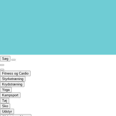
Søg
Fitness og Cardio
Styrketræning
Krydstræning
Yoga
Kampsport
Tøj
Sko
Udstyr