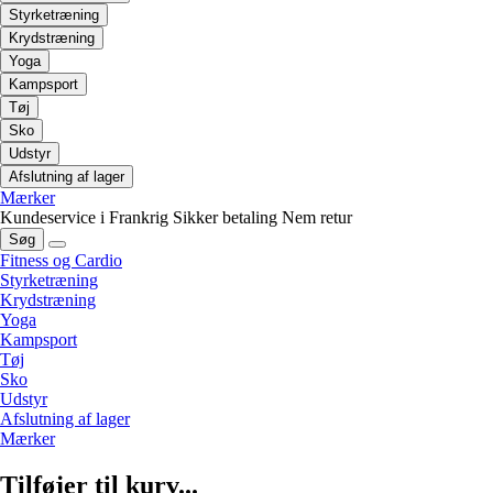
Styrketræning
Krydstræning
Yoga
Kampsport
Tøj
Sko
Udstyr
Afslutning af lager
Mærker
Kundeservice i Frankrig
Sikker betaling
Nem retur
Søg
Fitness og Cardio
Styrketræning
Krydstræning
Yoga
Kampsport
Tøj
Sko
Udstyr
Afslutning af lager
Mærker
Tilføjer til kurv...