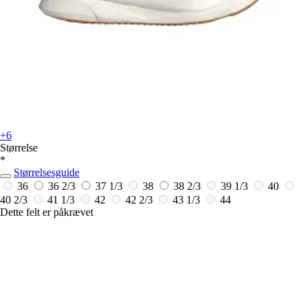
+6
Størrelse
*
Størrelsesguide
36
36 2/3
37 1/3
38
38 2/3
39 1/3
40
40 2/3
41 1/3
42
42 2/3
43 1/3
44
Dette felt er påkrævet