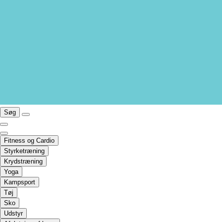
Søg
Fitness og Cardio
Styrketræning
Krydstræning
Yoga
Kampsport
Tøj
Sko
Udstyr