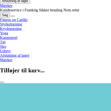
Afslutning af lager
Mærker
Kundeservice i Frankrig
Sikker betaling
Nem retur
Søg
Fitness og Cardio
Styrketræning
Krydstræning
Yoga
Kampsport
Tøj
Sko
Udstyr
Afslutning af lager
Mærker
Tilføjer til kurv...