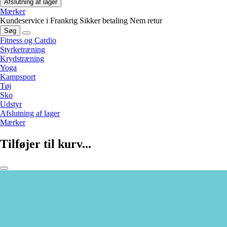
Afslutning af lager
Mærker
Kundeservice i Frankrig
Sikker betaling
Nem retur
Søg
Fitness og Cardio
Styrketræning
Krydstræning
Yoga
Kampsport
Tøj
Sko
Udstyr
Afslutning af lager
Mærker
Tilføjer til kurv...