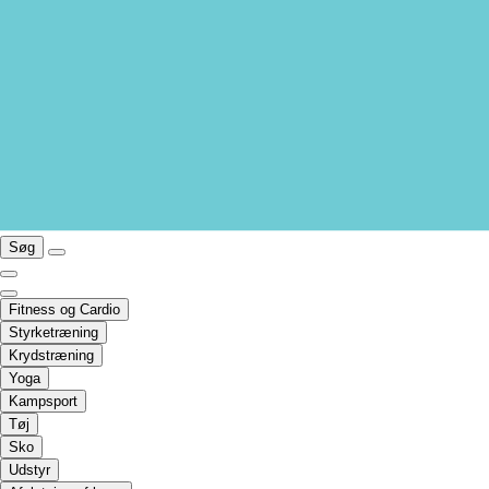
Søg
Fitness og Cardio
Styrketræning
Krydstræning
Yoga
Kampsport
Tøj
Sko
Udstyr